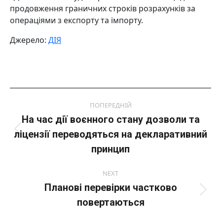
продовження граничних строків розрахунків за
операціями з експорту та імпорту.
Джерело:
ДІЯ
Post
ПОПЕРЕДНІЙ
navigation
На час дії воєнного стану дозволи та
ліцензії переводяться на декларативний
Попередній
пост:
принцип
NEXT
Планові перевірки частково
Next
повертаються
post: