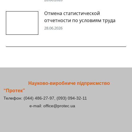
Отмена статистической
отчетности по условиям труда
28.06.2026
Науково-виробниче підприємство
“Протек”
Телефон: (044) 486-27-97, (093) 094-32-11
e-mail: office@protec.ua