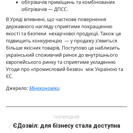
обігрівачів приміщень та комбінованих
обігрівачів — ДПСС.
В Уряді впевнені, що часткове повернення
державного нагляду сприятиме покращенню
якості та безпеки нехарчової продукції. Також це
підвищить конкуренцію — у продажу з’явиться
більше якісних товарів. Поступово це наблизить
український споживчий ринок до внутрішнього
європейського ринку та сприятиме укладенню
Угоди про «промисловий безвіз» між Україною та
ЄС.
Джерело:
Мінекономіки
Post
ПОПЕРЕДНІЙ
navigation
ЄДозвіл: для бізнесу стала доступна
Попередній