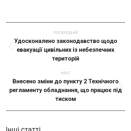
Post
ПОПЕРЕДНІЙ
navigation
Удосконалено законодавство щодо
евакуації цивільних із небезпечних
Попередній
пост:
територій
NEXT
Внесено зміни до пункту 2 Технічного
регламенту обладнання, що працює під
Next
post:
тиском
Інші статті