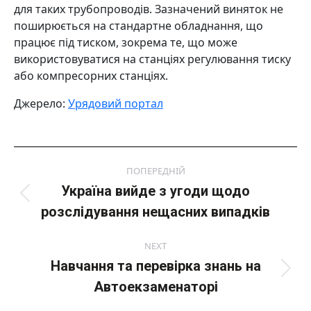
для таких трубопроводів. Зазначений виняток не
поширюється на стандартне обладнання, що
працює під тиском, зокрема те, що може
використовуватися на станціях регулювання тиску
або компресорних станціях.
Джерело:
Урядовий портал
Post
ПОПЕРЕДНІЙ
navigation
Україна вийде з угоди щодо
Попередній
розслідування нещасних випадків
пост:
NEXT
Навчання та перевірка знань на
Next
Автоекзаменаторі
post: