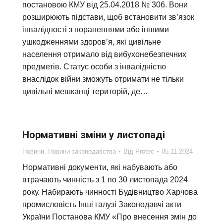
постановою КМУ від 25.04.2018 № 306. Вони
розширюють підстави, щоб встановити зв’язок
інвалідності з пораненнями або іншими
ушкодженнями здоров’я, які цивільне
населення отримало від вибухонебезпечних
предметів. Статус особи з інвалідністю
внаслідок війни зможуть отримати не тільки
цивільні мешканці територій, де…
Нормативні зміни у листопаді
Новини
,
Новини законодавства
Від
Protec
05.11.2024
Нормативні документи, які набувають або
втрачають чинність з 1 по 30 листопада 2024
року. Набирають чинності Будівництво Харчова
промисловість Інші галузі Законодавчі акти
України Постанова КМУ «Про внесення змін до