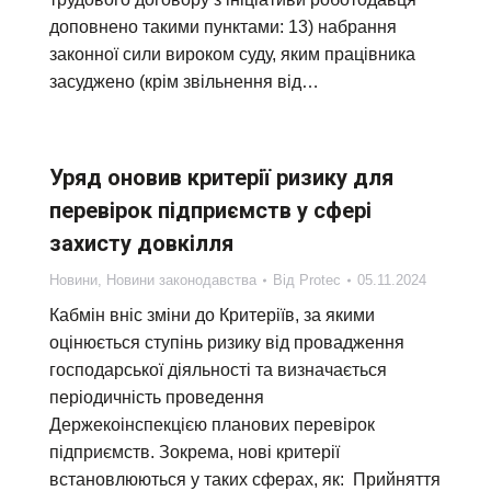
доповнено такими пунктами: 13) набрання
законної сили вироком суду, яким працівника
засуджено (крім звільнення від…
Уряд оновив критерії ризику для
перевірок підприємств у сфері
захисту довкілля
Новини
,
Новини законодавства
Від
Protec
05.11.2024
Кабмін вніс зміни до Критеріїв, за якими
оцінюється ступінь ризику від провадження
господарської діяльності та визначається
періодичність проведення
Держекоінспекцією планових перевірок
підприємств. Зокрема, нові критерії
встановлюються у таких сферах, як: Прийняття