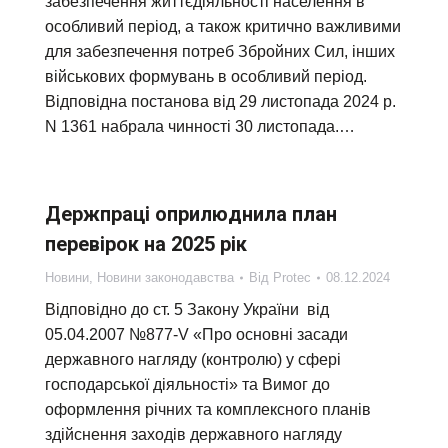
забезпечення життєдіяльності населення в
особливий період, а також критично важливими
для забезпечення потреб Збройних Сил, інших
військових формувань в особливий період.
Відповідна постанова від 29 листопада 2024 р.
N 1361 набрала чинності 30 листопада.…
Держпраці оприлюднила план
перевірок на 2025 рік
Новини
,
Новини законодавства
Від
Protec
08.12.2024
Відповідно до ст. 5 Закону України від
05.04.2007 №877-V «Про основні засади
державного нагляду (контролю) у сфері
господарської діяльності» та Вимог до
оформлення річних та комплексного планів
здійснення заходів державного нагляду