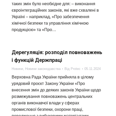
таких змін було необхідне для: – виконання
євроінтеграційних законів, які вже схвалені в
Україні – наприклад, «Про забезпечення
хімічної безпеки та управління хімічною
продукцією» та «Про…
Дерегуляція: розподіл повноважень
і функцій Держпраці
Новини
,
Новини законодавства
Від
Protec
05.11.2024
Верховна Рада України прийняла в цілому
урядовий проєкт Закону України «Про
внесення змін до деяких законів України щодо
розмежування повноважень центральних
органів виконавчої влади у сферах
промислової безпеки, охорони праці,
поводження з вибуховими матеріалами