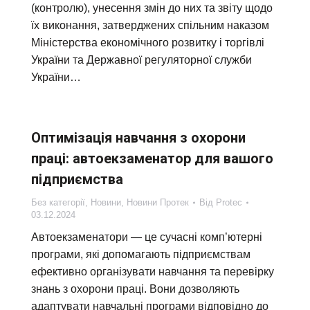
(контролю), унесення змін до них та звіту щодо
їх виконання, затверджених спільним наказом
Міністерства економічного розвитку і торгівлі
України та Державної регуляторної служби
України…
Оптимізація навчання з охорони
праці: автоекзаменатор для вашого
підприємства
Без категорії
,
Новини
,
Новини Протек
Від
Protec
03.12.2024
Автоекзаменатори — це сучасні комп’ютерні
програми, які допомагають підприємствам
ефективно організувати навчання та перевірку
знань з охорони праці. Вони дозволяють
адаптувати навчальні програми відповідно до