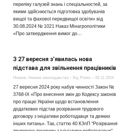
переліку галузей знань і спеціальностей, за
якими здійснюється підготовка здобувачів
вищої та фахової передвищої освіти» від
30.08.2024 № 1021 Наказ Мінагрополітики
«Про затвердження вимог до…
З 27 вересня з’явилась нова
підстава для звільнення працівників
Новини
,
Новини законодавства
Від
Protec
05.11.2024
27 вересня 2024 року набув чинності Закон №
3768-IX «Про внесення змін до Кодексу законів
про працю України щодо встановлення
додаткових підстав розірвання трудового
договору з ініціативи роботодавця та деяких
інших питань». Так, статтю 40 КЗпП “Розірвання
трудового договору з ініціативи роботодавця”