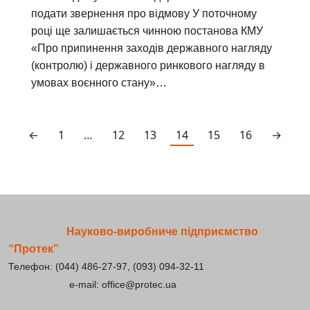
подати звернення про відмову У поточному
році ще залишається чинною постанова КМУ
«Про припинення заходів державного нагляду
(контролю) і державного ринкового нагляду в
умовах воєнного стану»…
←
1
…
12
13
14
15
16
→
Науково-виробниче підприємство
“Протек”
Телефон: (044) 486-27-97, (093) 094-32-11
e-mail: office@protec.ua