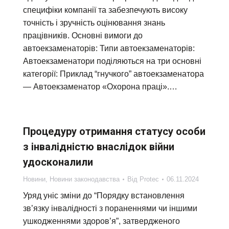
специфіки компанії та забезпечують високу
точність і зручність оцінювання знань
працівників. Основні вимоги до
автоекзаменаторів: Типи автоекзаменаторів:
Автоекзаменатори поділяються на три основні
категорії: Приклад “гнучкого” автоекзаменатора
— Автоекзаменатор «Охорона праці».…
Процедуру отримання статусу особи
з інвалідністю внаслідок війни
удосконалили
Новини
,
Новини законодавства
Від
Protec
06.11.2024
Уряд уніс зміни до “Порядку встановлення
зв’язку інвалідності з пораненнями чи іншими
ушкодженнями здоров’я”, затвердженого