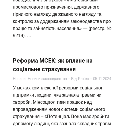
промислового призначення, державного
гірничого нагляду, державного нагляду та
контролю за додержанням законодавства про
працю та зайнятість населення» — (реєстр. №
9219). …
Реформа МСЕК: як вплине на
соціальне страхування
Новини
,
Новини законодавства
Від
Protec
05.11.2024
У межах комплексної реформи соціальної
підтримки людини, яка зазнала травми чи
хвороби, Мінсоцполітики працює над
впровадженням нової системи соціального
страхування – єПотенціал. Вона має зробити
допомогу людині, яка зазнала складних травм