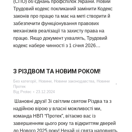
(СПО) об’єднань профспілок України. Новий
Трудовий кодекс покликаний замінити Кодекс
законів про працю та має на меті створити й
забезпечити функціонування правових
механізмів реалізації та захисту права на
працю. Якщо документ ухвалять, Трудовий
кодекс набере чинності з 1 січня 2026…
З РІЗДВОМ ТА НОВИМ РОКОМ!
Без категорії
,
Новини
,
Новини законодавства
,
Новини
Протек
Від
Protec
23.12.2024
Шановні друзі! Зі світлим святом Різдва та з
надійною вірою у власні можливості ми,
команда НВП “Протек”, вітаємо вас із
завершенням цього року та відкриттям дверей
до Нового 2025 року! Нехай ці свята наповнять