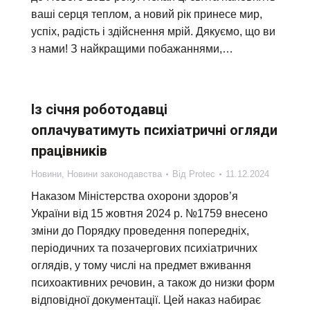
ваші серця теплом, а новий рік принесе мир,
успіх, радість і здійснення мрій. Дякуємо, що ви
з нами! З найкращими побажаннями,…
Із січня роботодавці
оплачуватимуть психіатричні огляди
працівників
Новини
,
Новини законодавства
Від
Protec
11.12.2024
Наказом Міністерства охорони здоров’я
України від 15 жовтня 2024 р. №1759 внесено
зміни до Порядку проведення попередніх,
періодичних та позачергових психіатричних
оглядів, у тому числі на предмет вживання
психоактивних речовин, а також до низки форм
відповідної документації. Цей наказ набирає