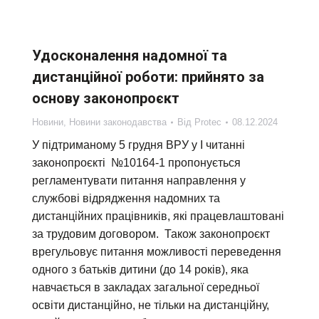
Удосконалення надомної та
дистанційної роботи: прийнято за
основу законопроєкт
Новини
,
Новини законодавства
Від
Protec
08.12.2024
У підтриманому 5 грудня ВРУ у І читанні
законопроєкті №10164-1 пропонується
регламентувати питання направлення у
службові відрядження надомних та
дистанційних працівників, які працевлаштовані
за трудовим договором. Також законопроєкт
врегульовує питання можливості переведення
одного з батьків дитини (до 14 років), яка
навчається в закладах загальної середньої
освіти дистанційно, не тільки на дистанційну,