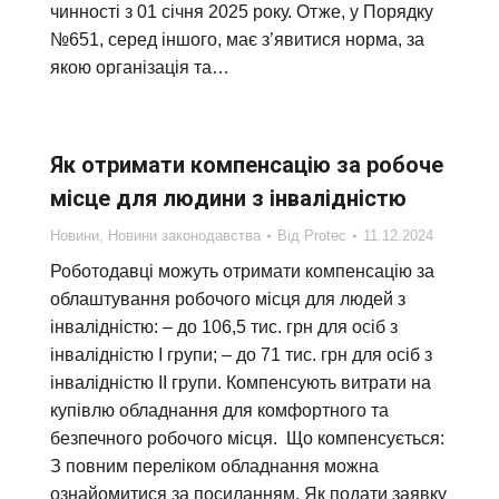
чинності з 01 січня 2025 року. Отже, у Порядку
№651, серед іншого, має з’явитися норма, за
якою організація та…
Як отримати компенсацію за робоче
місце для людини з інвалідністю
Новини
,
Новини законодавства
Від
Protec
11.12.2024
Роботодавці можуть отримати компенсацію за
облаштування робочого місця для людей з
інвалідністю: – до 106,5 тис. грн для осіб з
інвалідністю І групи; – до 71 тис. грн для осіб з
інвалідністю ІІ групи. Компенсують витрати на
купівлю обладнання для комфортного та
безпечного робочого місця. Що компенсується:
З повним переліком обладнання можна
ознайомитися за посиланням. Як подати заявку