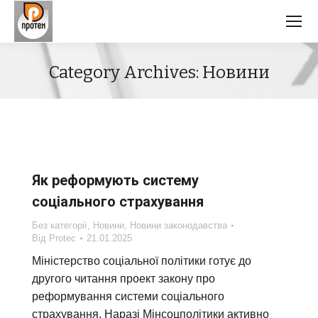
Category Archives:
Новини
Як реформують систему
соціального страхування
Без категорії
,
Новини
,
Новини законодавства
Від
Protec
21.01.2025
Міністерство соціальної політики готує до
другого читання проект закону про
реформування системи соціального
страхування. Наразі Мінсоцполітики активно