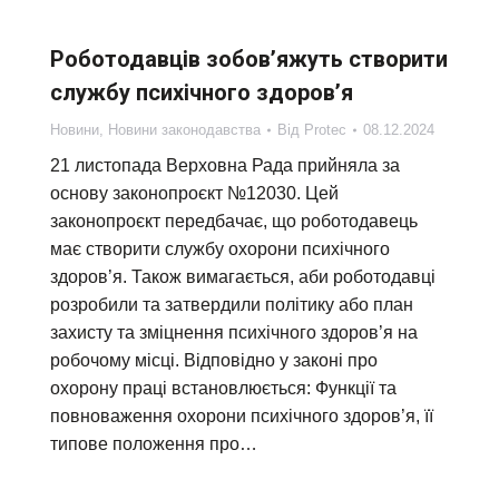
Роботодавців зобов’яжуть створити
службу психічного здоров’я
Новини
,
Новини законодавства
Від
Protec
08.12.2024
21 листопада Верховна Рада прийняла за
основу законопроєкт №12030. Цей
законопроєкт передбачає, що роботодавець
має створити службу охорони психічного
здоров’я. Також вимагається, аби роботодавці
розробили та затвердили політику або план
захисту та зміцнення психічного здоров’я на
робочому місці. Відповідно у законі про
охорону праці встановлюється: Функції та
повноваження охорони психічного здоров’я, її
типове положення про…