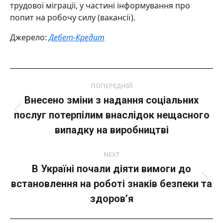
трудової міграції, у частині інформування про
попит на робочу силу (вакансії).
Джерело:
Дебет-Кредит
Post
ПОПЕРЕДНІЙ
navigation
Внесено зміни з надання соціальних
послуг потерпілим внаслідок нещасного
Попередній
пост:
випадку на виробництві
NEXT
В Україні почали діяти вимоги до
встановлення на роботі знаків безпеки та
Next
post:
здоров’я