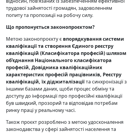
відносин, пов’язаних із забезпеченням ефективної
трудової зайнятості громадян, задоволенням
попиту та пропозиції на робочу силу.
Що пропонується законопроєктом?
Метою законопроєкту є
впорядкування системи
кваліфікації та створення Єдиного реєстру
кваліфікацій (Класифікатора професій) шляхом
об’єднання Національного класифікатора
професій, Довідника кваліфікаційних
характеристик професій працівників, Реєстру
кваліфікацій, їх діджиталізації
та синхронізації з
іншими базами даних, щоби процес обміну та
доступу до інформації про професійні кваліфікації
був швидкий, прозорий та відповідав потребам
ринку праці у реальному часі.
Також проєкт розроблено з метою удосконалення
законодавства у сфері зайнятості населення та