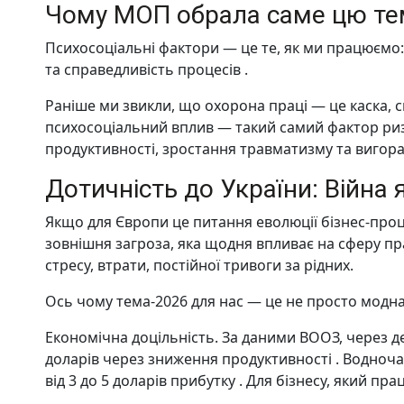
Чому МОП обрала саме цю те
Психосоціальні фактори — це те, як ми працюємо: 
та справедливість процесів .
Раніше ми звикли, що охорона праці — це каска, сп
психосоціальний вплив — такий самий фактор ризи
продуктивності, зростання травматизму та вигоранн
Дотичність до України: Війна
Якщо для Європи це питання еволюції бізнес-проце
зовнішня загроза, яка щодня впливає на сферу пра
стресу, втрати, постійної тривоги за рідних.
Ось чому тема-2026 для нас — це не просто модна 
Економічна доцільність. За даними ВООЗ, через д
доларів через зниження продуктивності . Водноча
від 3 до 5 доларів прибутку . Для бізнесу, який пр