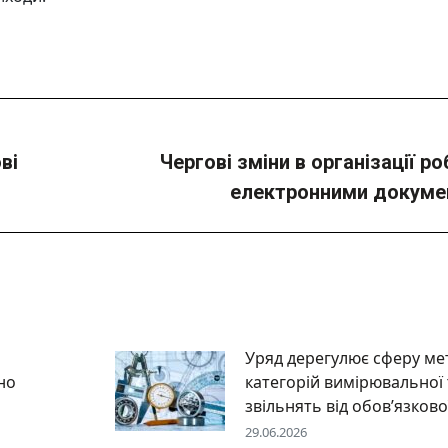
ві
Чергові зміни в організації ро
Next
електронними докум
post:
Уряд дерегулює сферу мет
но
категорій вимірювальної 
звільнять від обов’язково
29.06.2026