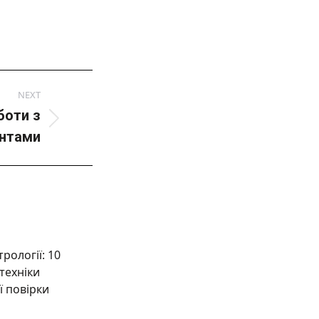
NEXT
боти з
ентами
рології: 10
техніки
ї повірки