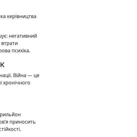
мка керівництва
ошує: негативний
 втрати
рова психіка.
ик
ації. Війна — це
ні хронічного
 трильйон
ов’я приносить
тійкості.