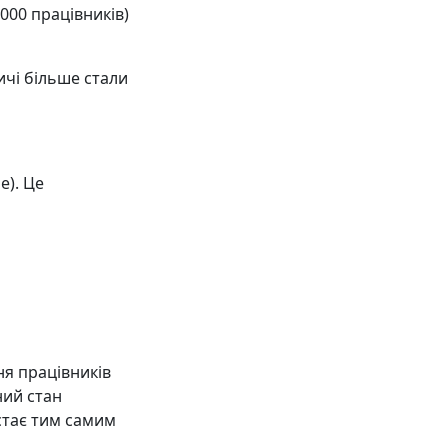
000 працівників)
ичі більше стали
е). Це
ня працівників
ний стан
стає тим самим