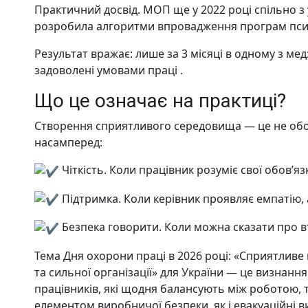
Практичний досвід. МОП ще у 2022 році спільно з 
розробила алгоритми впровадження програм психо
Результат вражає: лише за 3 місяці в одному з мед
задоволені умовами праці .
Що це означає на практиці?
Створення сприятливого середовища — це не обов
насамперед:
Чіткість. Коли працівник розуміє свої обов’язк
Підтримка. Коли керівник проявляє емпатію, а
Безпека говорити. Коли можна сказати про в
Тема Дня охорони праці в 2026 році: «Сприятлив
та сильної організації» для України — це визнанн
працівників, які щодня балансують між роботою, 
елементом виробничої безпеки, як і евакуацій