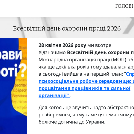
ГОЛОВ
ГОЛОВ
Всесвітній день охорони праці 2026
28 квітня 2026 року
ми вкотре
відзначимо
Всесвітній день охорони п
Міжнародна організація праці (МОП) об
яка ще декілька років тому здавалася д
а сьогодні вийшла на перший план: “
Сп
психосоціальне робоче середовище: 
процвітання працівників та сильної
організації”
.
Для когось це звучить надто абстрактно
розберемося, чому саме ця тема і чому
болюче дотична до України.