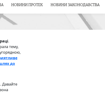
НА
НА
НОВИНИ ПРОТЕК
НОВИНИ ПРОТЕК
НОВИНИ ЗАКОНОДАВСТВА
НОВИНИ ЗАКОНОДАВСТВА
раці
.
рала тему,
ругорядною,
риятливе
шлях до
. Давайте
 вона