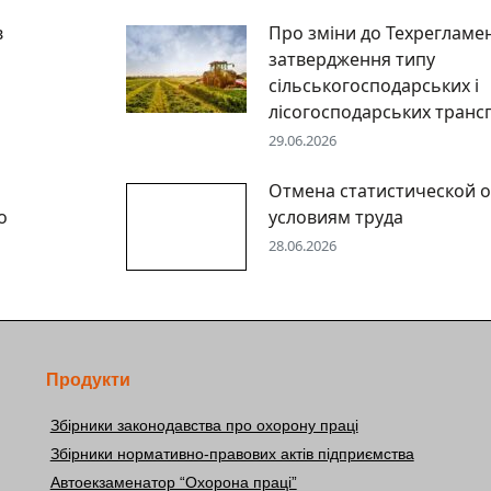
в
Про зміни до Техрегламе
затвердження типу
сільськогосподарських і
лісогосподарських транс
29.06.2026
Отмена статистической о
о
условиям труда
28.06.2026
Продукти
Збірники законодавства про охорону праці
Збірники нормативно-правових актів підприємства
Автоекзаменатор “Охорона праці”