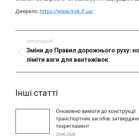
Джерело:
https://www.mvk.if.ua/
Post
ПОПЕРЕДНІЙ
navigation
Зміни до Правил дорожнього руху: но
Попередній
ліміти ваги для вантажівок
пост:
Інші статті
Оновлено вимоги до конструкції
транспортних засобів: затвердже
техрегламент
29.06.2026