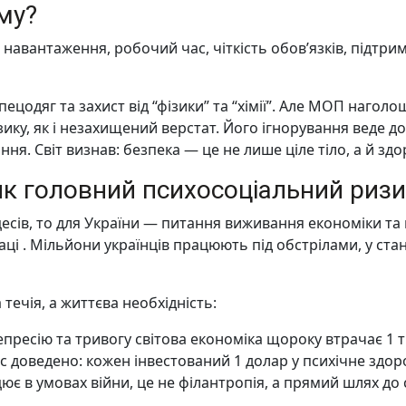
му?
навантаження, робочий час, чіткість обов’язків, підтри
ецодяг та захист від “фізики” та “хімії”. Але МОП нагол
ку, як і незахищений верстат. Його ігнорування веде до
я. Світ визнав: безпека — це не лише ціле тіло, а й здо
 як головний психосоціальний риз
сів, то для України — питання виживання економіки та н
ці . Мільйони українців працюють під обстрілами, у ста
течія, а життєва необхідність:
епресію та тривогу світова економіка щороку втрачає 1
с доведено: кожен інвестований 1 долар у психічне здор
ацює в умовах війни, це не філантропія, а прямий шлях до с