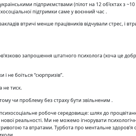
українськими підприємствами (пілот на 12 об’єктах з ~10 
соціальної підтримки саме у воєнний час .
закладів втричі менше працівників відчували стрес, і втр
’язково запрошення штатного психолога (хоча це добр
и і не боїться “сюрпризів”.
 не тиск.
тому чи проблему без страху бути звільненим .
е психосоціальне робоче середовище: шлях до процвітан
я нової реальності. Ми не можемо ігнорувати психологіч
тривогою та втратами. Турбота про ментальне здоров’я 
ні виходи.