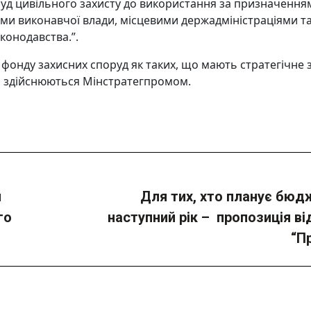
руд цивільного захисту до використання за призначення
ми виконавчої влади, місцевими держадміністраціями т
конодавства.”.
 фонду захисних споруд як таких, що мають стратегічне 
н здійснюються Мінстратегпромом.
и
Для тих, хто планує бюд
го
Next
наступний рік – пропозиція в
post:
“П