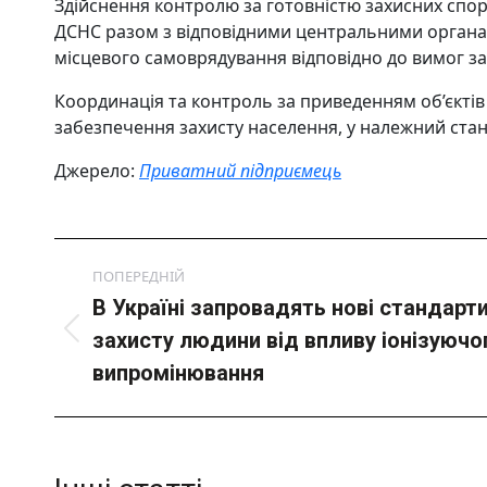
Здійснення контролю за готовністю захисних спо
ДСНС разом з відповідними центральними органа
місцевого самоврядування відповідно до вимог за
Координація та контроль за приведенням об’єктів
забезпечення захисту населення, у належний ста
Джерело:
Приватний підприємець
Post
ПОПЕРЕДНІЙ
navigation
В Україні запровадять нові стандарт
Попередній
захисту людини від впливу іонізуючо
пост:
випромінювання