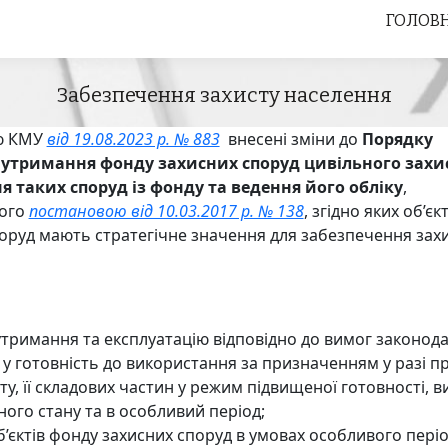
ГОЛОВ
ГОЛОВ
Забезпечення захисту населення
ю КМУ
від 19.08.2023 р. № 883
внесені зміни до
Порядку
 утримання фонду захисних споруд цивільного захис
 таких споруд із фонду та ведення його обліку
,
ого
постановою від 10.03.2017 р. № 138
, згідно яких об’є
оруд мають стратегічне значення для забезпечення зах
х утримання та експлуатацію відповідно до вимог законода
 у готовність до використання за призначенням у разі 
ту, її складових частин у режим підвищеної готовності, 
ного стану та в особливий період;
’єктів фонду захисних споруд в умовах особливого періо