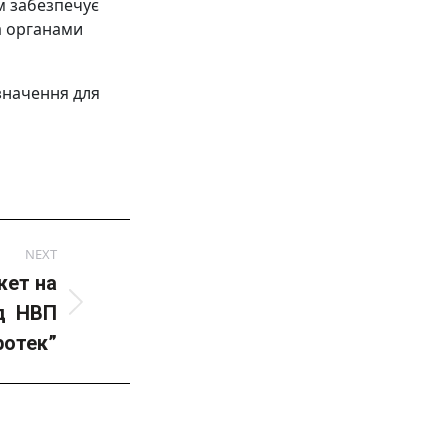
м забезпечує
а органами
значення для
NEXT
жет на
ід НВП
ротек”