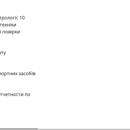
рології: 10
техніки
ї повірки
нту
портних засобів
тчетности по