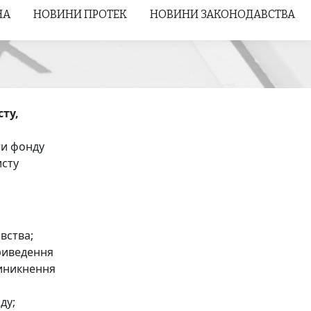
НА
НА
НОВИНИ ПРОТЕК
НОВИНИ ПРОТЕК
НОВИНИ ЗАКОНОДАВСТВА
НОВИНИ ЗАКОНОДАВСТВА
ту,
кти фонду
исту
вства;
приведення
виникнення
ду;