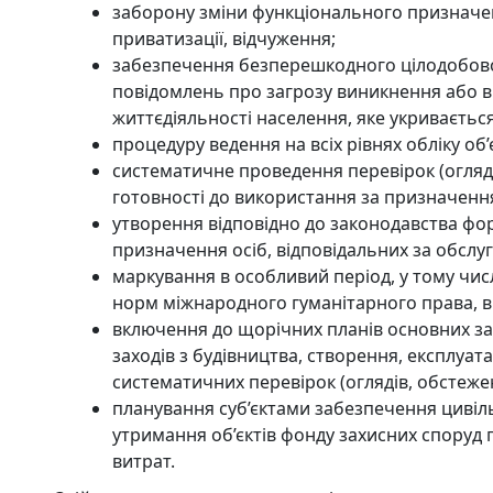
заборону зміни функціонального призначенн
приватизації, відчуження;
забезпечення безперешкодного цілодобовог
повідомлень про загрозу виникнення або в
життєдіяльності населення, яке укривається
процедуру ведення на всіх рівнях обліку об’
систематичне проведення перевірок (огляді
готовності до використання за призначенн
утворення відповідно до законодавства фо
призначення осіб, відповідальних за обслуг
маркування в особливий період, у тому числ
норм міжнародного гуманітарного права, 
включення до щорічних планів основних зах
заходів з будівництва, створення, експлуат
систематичних перевірок (оглядів, обстеже
планування суб’єктами забезпечення цивіль
утримання об’єктів фонду захисних споруд 
витрат.