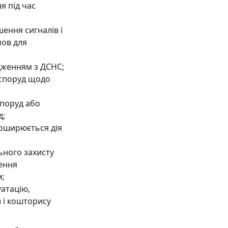
я під час
ення сигналів і
мов для
одженням з ДСНС;
 споруд щодо
споруд або
д;
 поширюється дія
ьного захисту
дення
м;
уатацію,
 і кошторису