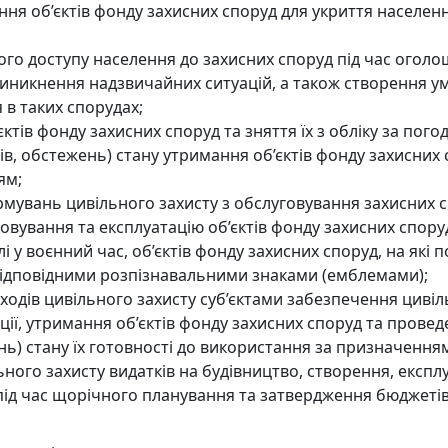
я об’єктів фонду захисних споруд для укриття населенн
о доступу населення до захисних споруд під час оголош
иникнення надзвичайних ситуацій, а також створення у
 в таких спорудах;
єктів фонду захисних споруд та зняття їх з обліку за пог
в, обстежень) стану утримання об’єктів фонду захисних
ям;
рмувань цивільного захисту з обслуговування захисних 
овування та експлуатацію об’єктів фонду захисних спору
і у воєнний час, об’єктів фонду захисних споруд, на які
відповідними розпізнавальними знаками (емблемами);
одів цивільного захисту суб’єктами забезпечення цивіл
ації, утримання об’єктів фонду захисних споруд та прове
нь) стану їх готовності до використання за призначення
ного захисту видатків на будівництво, створення, експл
під час щорічного планування та затвердження бюджетів