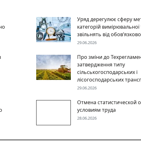
Уряд дерегулює сферу мет
но
категорій вимірювальної 
звільнять від обов’язково
29.06.2026
в
Про зміни до Техрегламе
затвердження типу
сільськогосподарських і
лісогосподарських транс
29.06.2026
Отмена статистической о
о
условиям труда
28.06.2026