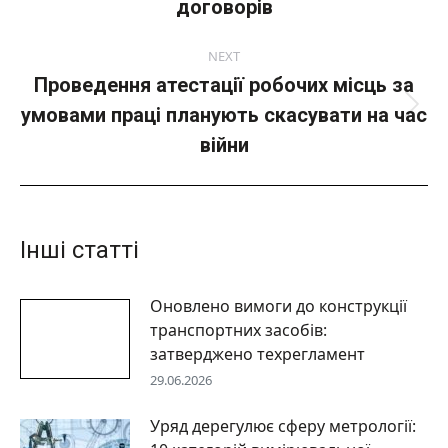
договорів
пост:
NEXT
Проведення атестації робочих місць за
умовами праці планують скасувати на час
Next
post:
війни
Інші статті
Оновлено вимоги до конструкції
транспортних засобів:
затверджено техрегламент
29.06.2026
Уряд дерегулює сферу метрології: