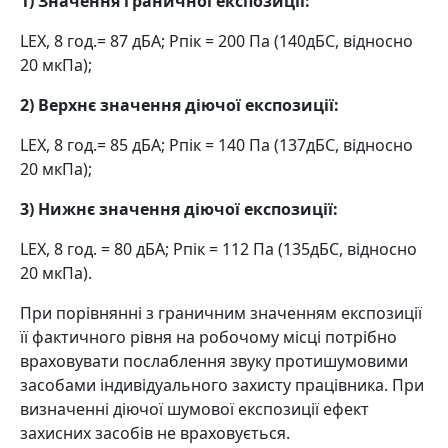
1) Значення граничної експозиції:
LEX, 8 год.= 87 дБА; Pпік = 200 Па (140дБС, відносно
20 мкПа);
2) Верхнє значення діючої експозиції:
LEX, 8 год.= 85 дБА; Pпік = 140 Па (137дБС, відносно
20 мкПа);
3) Нижнє значення діючої експозиції:
LEX, 8 год. = 80 дБА; Pпік = 112 Па (135дБС, відносно
20 мкПа).
При порівнянні з граничним значенням експозиції
її фактичного рівня на робочому місці потрібно
враховувати послаблення звуку протишумовими
засобами індивідуального захисту працівника. При
визначенні діючої шумової експозиції ефект
захисних засобів не враховується.