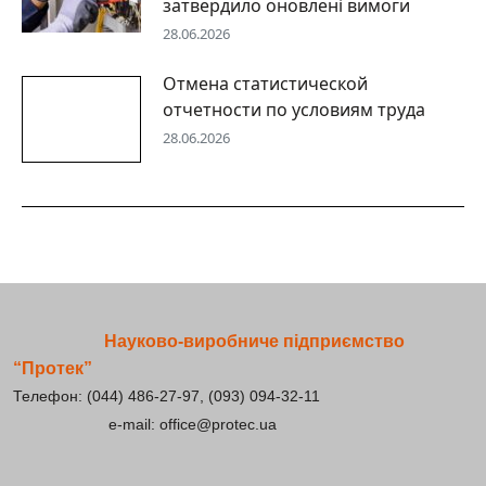
затвердило оновлені вимоги
28.06.2026
Отмена статистической
отчетности по условиям труда
28.06.2026
Науково-виробниче підприємство
“Протек”
Телефон: (044) 486-27-97, (093) 094-32-11
e-mail: office@protec.ua