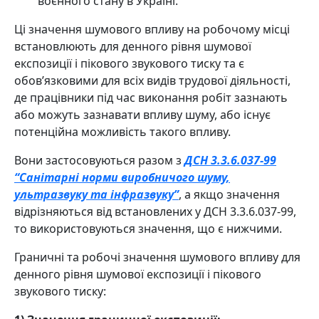
воєнного стану в Україні.
Ці значення шумового впливу на робочому місці
встановлюють для денного рівня шумової
експозиції і пікового звукового тиску та є
обов’язковими для всіх видів трудової діяльності,
де працівники під час виконання робіт зазнають
або можуть зазнавати впливу шуму, або існує
потенційна можливість такого впливу.
Вони застосовуються разом з
ДСН 3.3.6.037-99
“Санітарні норми виробничого шуму,
ультразвуку та інфразвуку”
, а якщо значення
відрізняються від встановлених у ДСН 3.3.6.037-99,
то використовуються значення, що є нижчими.
Граничні та робочі значення шумового впливу для
денного рівня шумової експозиції і пікового
звукового тиску: