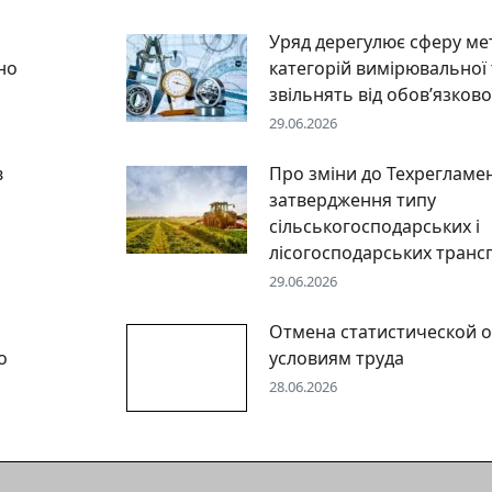
Уряд дерегулює сферу мет
но
категорій вимірювальної 
звільнять від обов’язково
29.06.2026
в
Про зміни до Техрегламе
затвердження типу
сільськогосподарських і
лісогосподарських транс
29.06.2026
Отмена статистической о
о
условиям труда
28.06.2026