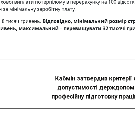
ової виплати потерпілому в перерахунку на 100 відсотк
за мінімальну заробітну плату.
ь 8 тисяч гривень.
Відповідно, мінімальний розмір ст
ривень, максимальний – перевищувати 32 тисячі гр
Кабмін затвердив критерії 
Next
допустимості держдопом
post:
професійну підготовку праці