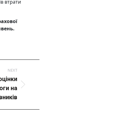
ів втрати
рахової
ивень.
NEXT
оцінки
оги на
вників