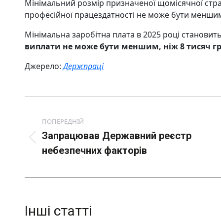
Мінімальний розмір призначеної щомісячної страх
професійної працездатності не може бути меншим 
Мінімальна заробітна плата в 2025 році становит
виплати не може бути меншим, ніж 8 тисяч г
Джерело:
Держпраці
Post
navigation
ПОПЕРЕДНІЙ
Запрацював Державний реєстр
Попередній
небезпечних факторів
пост:
Інші статті