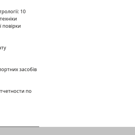
рології: 10
техніки
ї повірки
нту
портних засобів
тчетности по