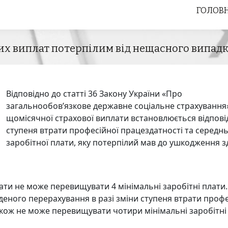
ГОЛОВ
ГОЛОВ
х виплат потерпілим від нещасного випадку
Відповідно до статті 36 Закону України «Про
загальнообов’язкове державне соціальне страхування»
щомісячної страхової виплати встановлюється відпові
ступеня втрати професійної працездатності та середн
заробітної плати, яку потерпілий мав до ушкодження з
ти не може перевищувати 4 мінімальні заробітні плат
деного перерахування в разі зміни ступеня втрати профе
також не може перевищувати чотири мінімальні заробітні