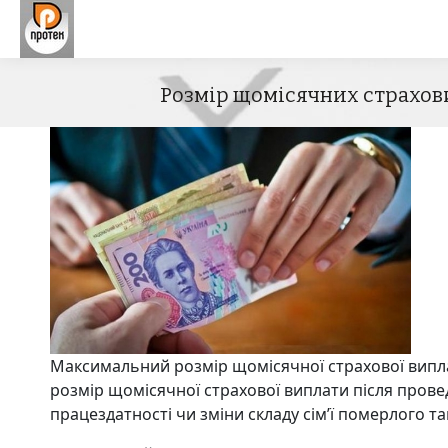
Розмір щомісячних страхови
Максимальний розмір щомісячної страхової випла
розмір щомісячної страхової виплати після прове
працездатності чи зміни складу сім’ї померлого 