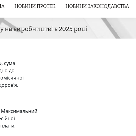
НА
НА
НОВИНИ ПРОТЕК
НОВИНИ ПРОТЕК
НОВИНИ ЗАКОНОДАВСТВА
НОВИНИ ЗАКОНОДАВСТВА
 на виробництві в 2025 році
, сума
дно до
ьомісячної
доров’я.
и. Максимальний
сійної
 плати.