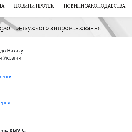
НА
НА
НОВИНИ ПРОТЕК
НОВИНИ ПРОТЕК
НОВИНИ ЗАКОНОДАВСТВА
НОВИНИ ЗАКОНОДАВСТВА
жерел іонізуючого випромінювання
 до Наказу
я України
дження
)
ерел
нову
КМУ №