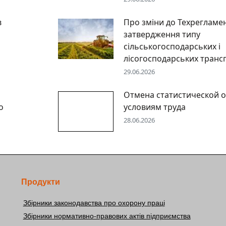
в
Про зміни до Техрегламе
затвердження типу
сільськогосподарських і
лісогосподарських транс
29.06.2026
Отмена статистической о
о
условиям труда
28.06.2026
Продукти
Збірники законодавства про охорону праці
Збірники нормативно-правових актів підприємства