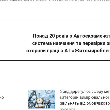
Понад 20 років з Автоекзамена
Next
система навчання та перевірки з
post:
охорони праці в АТ «Житомиробле
Уряд дерегулює сферу мет
но
категорій вимірювальної 
звільнять від обов’язково
29.06.2026