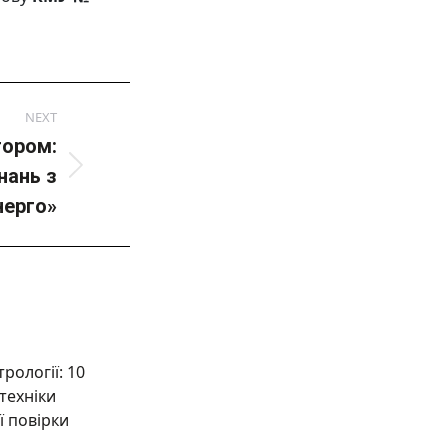
NEXT
тором:
нань з
нерго»
рології: 10
техніки
ї повірки