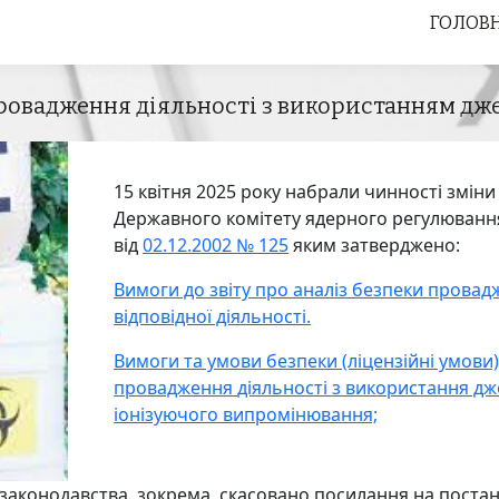
ГОЛОВ
ГОЛОВ
провадження діяльності з використанням д
15 квітня 2025 року набрали чинності зміни
Державного комітету ядерного регулюванн
від
02.12.2002 № 125
яким затверджено:
Вимоги до звіту про аналіз безпеки прова
відповідної діяльності.
Вимоги та умови безпеки (ліцензійні умови
провадження
діяльності
з використання дж
іонізуючого випромінювання;
 законодавства, зокрема, скасовано посилання на поста