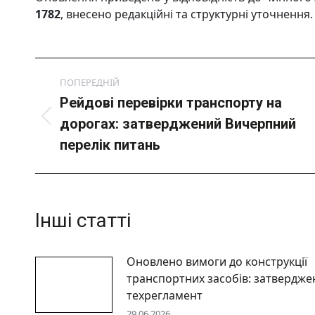
1782
, внесено редакційні та структурні уточнення.
Post
ПОПЕРЕДНІЙ
navigation
Рейдові перевірки транспорту на
Попередній
дорогах: затверджений Вичерпний
пост:
перелік питань
Інші статті
Оновлено вимоги до конструкції
транспортних засобів: затвердже
техрегламент
29.06.2026