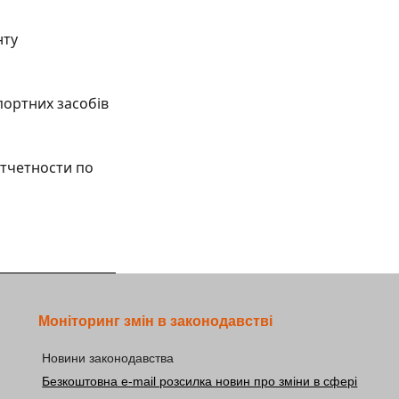
нту
портних засобів
тчетности по
Моніторинг змін в законодавстві
Новини законодавства
Безкоштовна e-mail розсилка новин про зміни в сфері