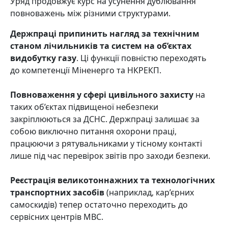
Уряд продовжує курс на усунення дублювання
повноважень між різними структурами.
Держпраці припинить нагляд за технічним
станом лічильників та систем на об’єктах
видобутку газу
. Ці функції повністю переходять
до компетенції Міненерго та НКРЕКП.
Повноваження у сфері цивільного захисту
на
таких об’єктах підвищеної небезпеки
закріплюються за ДСНС. Держпраці залишає за
собою виключно питання охорони праці,
працюючи з рятувальниками у тісному контакті
лише під час перевірок звітів про заходи безпеки.
Реєстрація великотоннажних та технологічних
транспортних засобів
(наприклад, кар’єрних
самоскидів) тепер остаточно переходить до
сервісних центрів МВС.