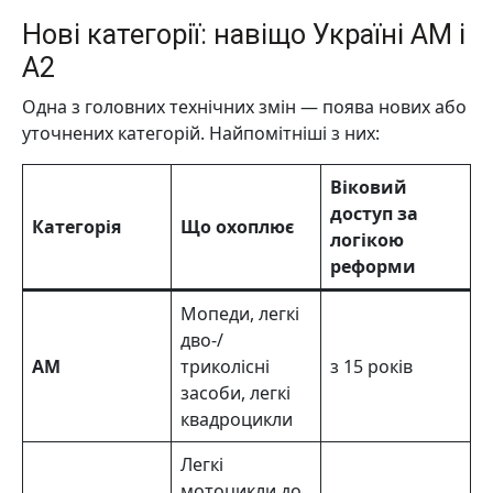
Нові категорії: навіщо Україні AM і
A2
Одна з головних технічних змін — поява нових або
уточнених категорій. Найпомітніші з них:
Віковий
доступ за
Категорія
Що охоплює
логікою
реформи
Мопеди, легкі
дво-/
AM
триколісні
з 15 років
засоби, легкі
квадроцикли
Легкі
мотоцикли до