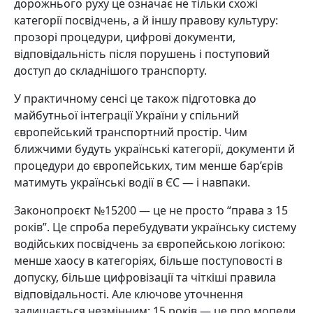
дорожнього руху це означає не тільки схожі
категорії посвідчень, а й іншу правову культуру:
прозорі процедури, цифрові документи,
відповідальність після порушень і поступовий
доступ до складнішого транспорту.
У практичному сенсі це також підготовка до
майбутньої інтеграції України у спільний
європейський транспортний простір. Чим
ближчими будуть українські категорії, документи й
процедури до європейських, тим менше бар’єрів
матимуть українські водії в ЄС — і навпаки.
Законопроєкт №15200 — це не просто “права з 15
років”. Це спроба перебудувати українську систему
водійських посвідчень за європейською логікою:
менше хаосу в категоріях, більше поступовості в
допуску, більше цифровізації та чіткіші правила
відповідальності. Але ключове уточнення
залишається незмінним: 15 років — це про мопеди