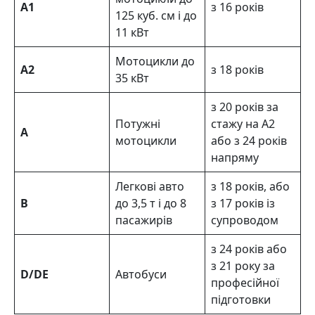
A1
з 16 років
125 куб. см і до
11 кВт
Мотоцикли до
A2
з 18 років
35 кВт
з 20 років за
Потужні
стажу на A2
A
мотоцикли
або з 24 років
напряму
Легкові авто
з 18 років, або
B
до 3,5 т і до 8
з 17 років із
пасажирів
супроводом
з 24 років або
з 21 року за
D/DЕ
Автобуси
професійної
підготовки