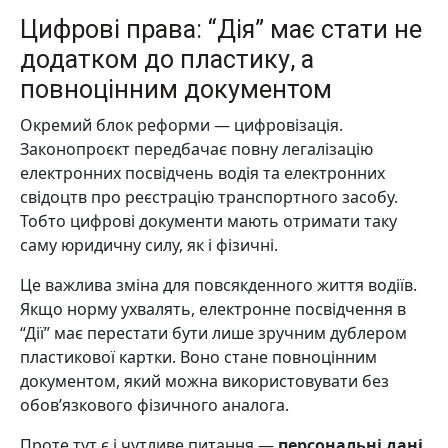
Цифрові права: “Дія” має стати не
додатком до пластику, а
повноцінним документом
Окремий блок реформи — цифровізація.
Законопроєкт передбачає повну легалізацію
електронних посвідчень водія та електронних
свідоцтв про реєстрацію транспортного засобу.
Тобто цифрові документи мають отримати таку
саму юридичну силу, як і фізичні.
Це важлива зміна для повсякденного життя водіїв.
Якщо норму ухвалять, електронне посвідчення в
“Дії” має перестати бути лише зручним дублером
пластикової картки. Воно стане повноцінним
документом, який можна використовувати без
обов’язкового фізичного аналога.
Проте тут є і чутливе питання —
персональні дані
.