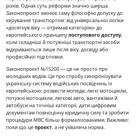
років. Однак суть реформи значно ширша.
Законопроєкт змінює саму філософію допуску до
керування транспортом: від універсальної логіки
«досягнув віку — отримав категорію» до
європейського принципу
поступового доступу
,
коли складніші й потужніші транспортні засоби
відкриваються лише після віку, досвіду або
професійної підготовки.
Законопроєкт №15200 — це не просто про
молодших водіїв. Це про спробу синхронізувати
українську систему водійських посвідчень із
європейською: розвести мопеди, легкі мотоцикли,
потужні мотоцикли, легкові авто, вантажівки й
автобуси на точніші категорії, дати цифровим
документам повноцінну юридичну силу та зробити
процедури МВС більш формалізованими. Важливо:
поки що це
проєкт
, а не ухвалена норма.