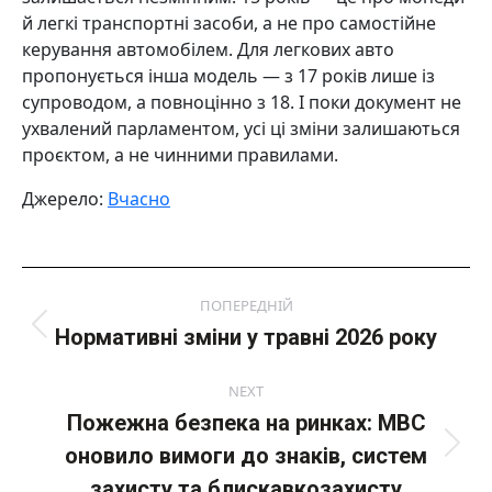
й легкі транспортні засоби, а не про самостійне
керування автомобілем. Для легкових авто
пропонується інша модель — з 17 років лише із
супроводом, а повноцінно з 18. І поки документ не
ухвалений парламентом, усі ці зміни залишаються
проєктом, а не чинними правилами.
Джерело:
Вчасно
Post
ПОПЕРЕДНІЙ
navigation
Нормативні зміни у травні 2026 року
Попередній
пост:
NEXT
Пожежна безпека на ринках: МВС
оновило вимоги до знаків, систем
Next
post:
захисту та блискавкозахисту