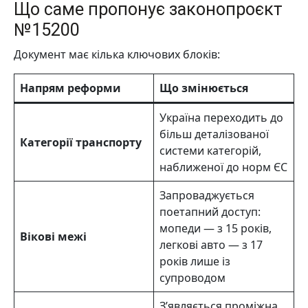
Що саме пропонує законопроєкт
№15200
Документ має кілька ключових блоків:
Напрям реформи
Що змінюється
Україна переходить до
більш деталізованої
Категорії транспорту
системи категорій,
наближеної до норм ЄС
Запроваджується
поетапний доступ:
мопеди — з 15 років,
Вікові межі
легкові авто — з 17
років лише із
супроводом
З’являється проміжна