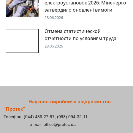
електроустановок 2026: Міненерго
затвердило оновлені вимоги
28.06.2026
Отмена статистической
отчетности по условиям труда
28.06.2026
Науково-виробниче підприємство
“Протек”
Телефон: (044) 486-27-97, (093) 094-32-11
e-mail: office@protec.ua