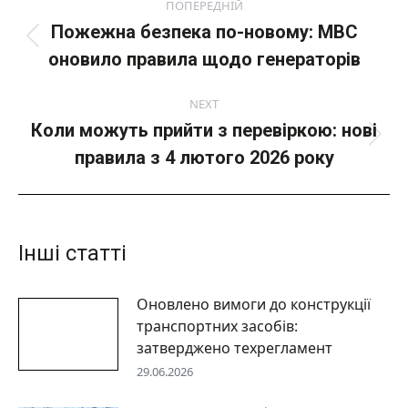
ПОПЕРЕДНІЙ
navigation
Пожежна безпека по-новому: МВС
Попередній
оновило правила щодо генераторів
пост:
NEXT
Коли можуть прийти з перевіркою: нові
Next
правила з 4 лютого 2026 року
post:
Інші статті
Оновлено вимоги до конструкції
транспортних засобів:
затверджено техрегламент
29.06.2026