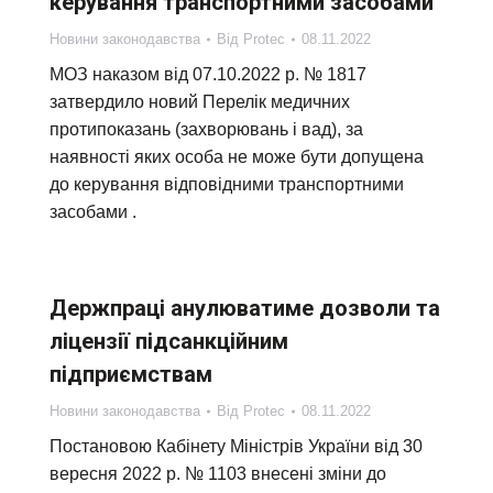
керування транспортними засобами
Новини законодавства
Від
Protec
08.11.2022
МОЗ наказом від 07.10.2022 р. № 1817
затвердило новий Перелік медичних
протипоказань (захворювань і вад), за
наявності яких особа не може бути допущена
до керування відповідними транспортними
засобами .
Держпраці анулюватиме дозволи та
ліцензії підсанкційним
підприємствам
Новини законодавства
Від
Protec
08.11.2022
Постановою Кабінету Міністрів України від 30
вересня 2022 р. № 1103 внесені зміни до