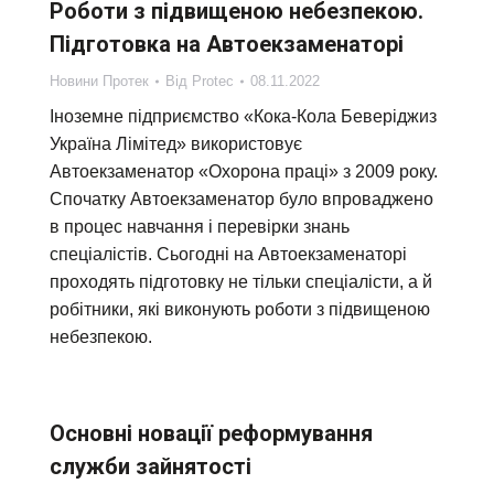
Роботи з підвищеною небезпекою.
Підготовка на Автоекзаменаторі
Новини Протек
Від
Protec
08.11.2022
Іноземне підприємство «Кока-Кола Беверіджиз
Україна Лімітед» використовує
Автоекзаменатор «Охорона праці» з 2009 року.
Спочатку Автоекзаменатор було впроваджено
в процес навчання і перевірки знань
спеціалістів. Сьогодні на Автоекзаменаторі
проходять підготовку не тільки спеціалісти, а й
робітники, які виконують роботи з підвищеною
небезпекою.
Основні новації реформування
служби зайнятості