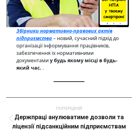
Збірники
нормативно-правових актів
підприємства
– новий, сучасний підхід до
організації інформування працівників,
забезпечення їх нормативними
документами
у будь якому місці в будь-
який час.
.
Post
ПОПЕРЕДНІЙ
navigation
Держпраці анулюватиме дозволи та
Попередній
ліцензії підсанкційним підприємствам
пост: