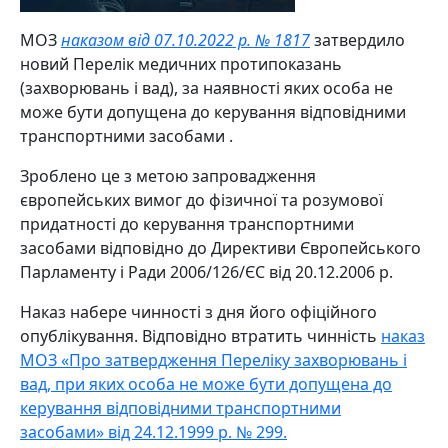
МОЗ
наказом від 07.10.
2
022 р. № 1817
затвердило
новий Перелік медичних протипоказань
(захворювань і вад), за наявності яких особа не
може бути допущена до керування відповідними
транспортними засобами .
Зроблено це з метою запровадження
європейських вимог до фізичної та розумової
придатності до керування транспортними
засобами відповідно до Директиви Європейського
Парламенту і Ради 2006/126/ЄС від 20.12.2006 р.
Наказ набере чинності з дня його офіційного
опублікування. Відповідно втратить чинність
наказ
МОЗ «Про затвердження Переліку захворювань і
вад, при яких особа не може бути допущена до
керування відповідними транспортними
засобами» від 24.12.1999 р. № 299.