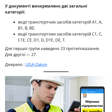
У документі виокремлено дві загальні
категорії:
водії транспортних засобів категорій A1, A,
B1, B, BE;
водії транспортних засобів категорій C1, C,
C1E, CE, D1, D, D1E, DE, T.
Для першої групи наведено 23 протипоказання.
Для другої — 27.
Джерело :
LIGA-Zakon