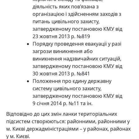
діяльність яких пов’язана з
організацією і здійсненням заходів з
питань цивільного захисту,
затвердженому постановою КМУ від
23 жовтня 2013 р. №819
Порядку проведення евакуації у разі
загрози виникнення або
виникнення надзвичайних ситуацій,
затвердженому постановою КМУ від
30 жовтня 2013 р. №841
Положення про єдину державну
систему цивільного захисту,
затвердженому постановою КМУ від
9 січня 2014 р. №11 та ін.
Відповідно до цих змін ланки територіальних
підсистем створюються: районними, районними у
м. Києві держадміністраціями – у районах, районах
у м. Києві.