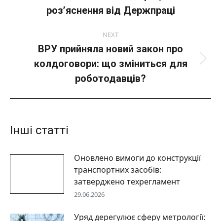
пост:
розʼяснення від Держпраці
NEXT
ВРУ прийняла новий закон про
колдоговори: що зміниться для
Next
post:
роботодавців?
Інші статті
Оновлено вимоги до конструкції
транспортних засобів:
затверджено техрегламент
29.06.2026
Уряд дерегулює сферу метрології: