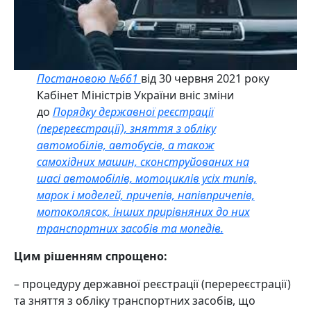
Постановою №661
від 30 червня 2021 року
Кабінет Міністрів України вніс зміни
до
Порядку державної реєстрації
(перереєстрації), зняття з обліку
автомобілів, автобусів, а також
самохідних машин, сконструйованих на
шасі автомобілів, мотоциклів усіх типів,
марок і моделей, причепів, напівпричепів,
мотоколясок, інших прирівняних до них
транспортних засобів та мопедів.
Цим рішенням спрощено:
– процедуру державної реєстрації (перереєстрації)
та зняття з обліку транспортних засобів, що