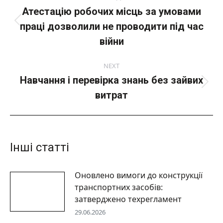
navigation
Атестацію робочих місць за умовами
праці дозволили не проводити під час
Попередній
пост:
війни
NEXT
Навчання і перевірка знань без зайвих
Next
витрат
post:
Інші статті
Оновлено вимоги до конструкції
транспортних засобів:
затверджено техрегламент
29.06.2026