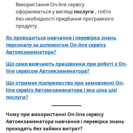
Використання On-line сервісу
оформлюється у вигляді
послуги
, тобто
без необхідності придбання програмного
продукту.
Як проводиться навчання і перевірка знань
персоналу за допомогою On-line сервісу
Автоекзаменатора?
Що саме вивчають працівники при роботі з On-
line сервісом Автоекзаменатора?
Що отримає підприємство при замовленні On-
line сервісу Автоекзаменатора і яка ціна цієї
послуги?
Чому при використанні
On-line сервісу
Автоекзаменатора навчання і перевірка знань
проходять без зайвих витрат?