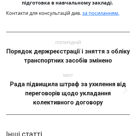
підготовка в навчальному закладі.
Контакти для консультацій див.
за посиланням.
Post
ПОПЕРЕДНІЙ
navigation
Порядок держреєстрації і зняття з обліку
Попередній
транспортних засобів змінено
пост:
NEXT
Рада підвищила штраф за ухилення від
переговорів щодо укладання
Next
post:
колективного договору
Інші статті