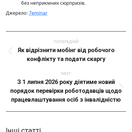
без неприємних сюрпризів.
Джерело:
7eminar
Post
ПОПЕРЕДНІЙ
navigation
Як відрізнити мобінг від робочого
Попередній
конфлікту та подати скаргу
пост:
NEXT
З 1 липня 2026 року діятиме новий
порядок перевірки роботодавців щодо
Next
post:
працевлаштування осіб з інвалідністю
Інші статті