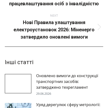
пост:
працевлаштування осіб з інвалідністю
NEXT
Нові Правила улаштування
електроустановок 2026: Міненерго
Next
post:
затвердило оновлені вимоги
Інші статті
Оновлено вимоги до конструкції
транспортних засобів:
затверджено техрегламент
29.06.2026
Уряд дерегулює сферу метрології: