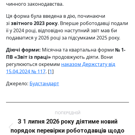
чинного законодавства.
Ця форма була введена в дію, починаючи
зі
звітного 2023 року
. Вперше роботодавці подали
її у 2024 році, відповідно наступний звіт мав би
подаватися у 2026 році за підсумками 2025 року.
Діючі форми:
Місячна та квартальна форми
№ 1-
ПВ «Звіт із праці»
продовжують діяти. Вони
регулюються окремим
наказом Держстату від
15.04.2024 № 117
. [
1
]
Джерело:
Будстандарт
Post
ПОПЕРЕДНІЙ
navigation
З 1 липня 2026 року діятиме новий
порядок перевірки роботодавців щодо
Попередній