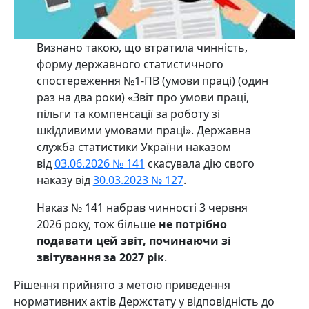
Визнано такою, що втратила чинність,
форму державного статистичного
спостереження №1-ПВ (умови праці) (один
раз на два роки) «Звіт про умови праці,
пільги та компенсації за роботу зі
шкідливими умовами праці». Державна
служба статистики України наказом
від
03.06.2026 № 141
скасувала дію свого
наказу від
30.03.2023 № 127
.
Наказ № 141 набрав чинності 3 червня
2026 року, тож більше
не потрібно
подавати цей звіт, починаючи зі
звітування за 2027 рік
.
Рішення прийнято з метою приведення
нормативних актів Держстату у відповідність до