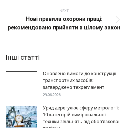
NEXT
Нові правила охорони праці:
Next
рекомендовано прийняти в цілому закон
post:
Інші статті
Оновлено вимоги до конструкції
транспортних засобів:
затверджено техрегламент
29.06.2026
Уряд дерегулює сферу метрології:
10 категорій вимірювальної
техніки звільнять від обов’язкової