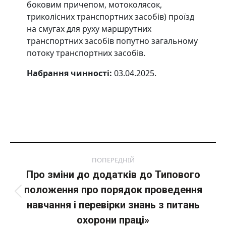
боковим причепом, мотоколясок,
триколісних транспортних засобів) проїзд
на смугах для pyxy маршрутних
транспортних засобів попутно загальному
потоку транспортних засобів.
Набрання чинності:
03.04.2025
.
Post
ПОПЕРЕДНІЙ
navigation
Про зміни до додатків до Типового
положення про порядок проведення
Попередній
навчання і перевірки знань з питань
пост:
охорони праці»