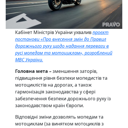
Кабінет Міністрів України ухвалив
проєкт
постанови «Про внесення змін до Правил
дорожнього руху щодо надання переваги в
русі мопедам та мотоциклам», розроблений
МВС України.
Головна мета –
зменшення заторів,
підвищення рівня безпеки мопедистів та
мотоциклістів на дорогах, а також
гармонізація законодавства у сфері
забезпечення безпеки дорожнього pyxy із
законодавством країн Європи.
Відповідні зміни дозволять мопедам та
мотоциклам (за винятком мотоциклів з