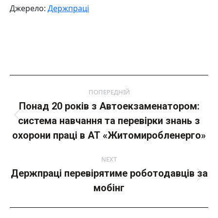
Джерело:
Держпраці
Post
ПОПЕРЕДНІЙ
navigation
Понад 20 років з Автоекзаменатором:
система навчання та перевірки знань з
Попередній
пост:
охорони праці в АТ «Житомиробленерго»
NEXT
Держпраці перевірятиме роботодавців за
Next
мобінг
post: