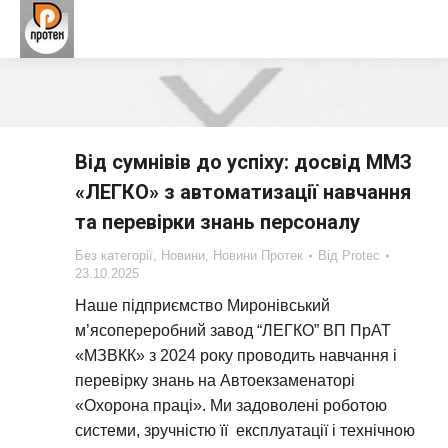
Від сумнівів до успіху: досвід ММЗ
«ЛЕГКО» з автоматизації навчання
та перевірки знань персоналу
Без категорії
,
Новини
,
Новини Протек
Від
Protec
23.10.2025
Наше підприємство Миронівський
м’ясопереробний завод “ЛЕГКО” ВП ПрАТ
«МЗВКК» з 2024 року проводить навчання і
перевірку знань на Автоекзаменаторі
«Охорона праці». Ми задоволені роботою
системи, зручністю її експлуатації і технічною