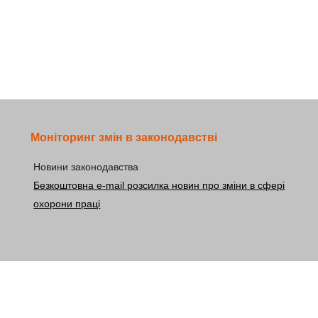
Моніторинг змін в законодавстві
Новини законодавства
Безкоштовна e-mail розсилка новин про зміни в сфері
охорони праці