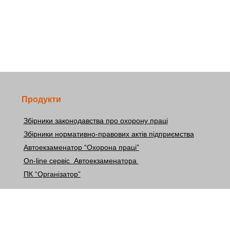
Продукти
Збірники законодавства про охорону праці
Збірники нормативно-правових актів підприємства
Автоекзаменатор “Охорона праці”
On-line сервіс Автоекзаменатора
ПК “Організатор”