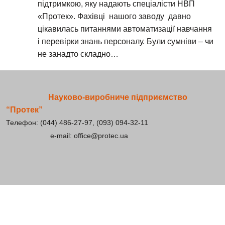
підтримкою, яку надають спеціалісти НВП
«Протек». Фахівці нашого заводу давно
цікавилась питаннями автоматизації навчання
і перевірки знань персоналу. Були сумніви – чи
не занадто складно…
Науково-виробниче підприємство
“Протек”
Телефон: (044) 486-27-97, (093) 094-32-11
e-mail: office@protec.ua