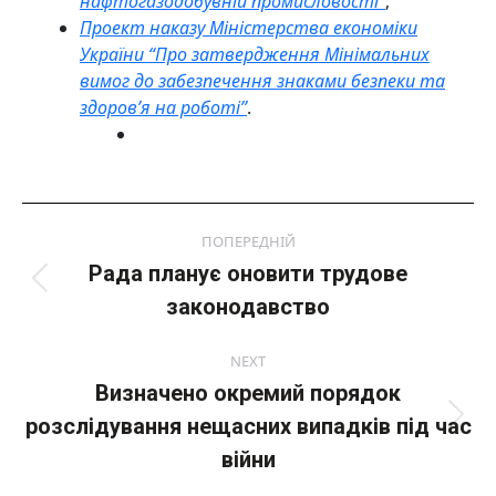
нафтогазодобувній промисловості”
;
Проект наказу Міністерства економіки
України “Про затвердження Мінімальних
вимог до забезпечення знаками безпеки та
здоров’я на роботі”
.
Post
ПОПЕРЕДНІЙ
navigation
Рада планує оновити трудове
Попередній
законодавство
пост:
NEXT
Визначено окремий порядок
розслідування нещасних випадків під час
Next
post:
війни