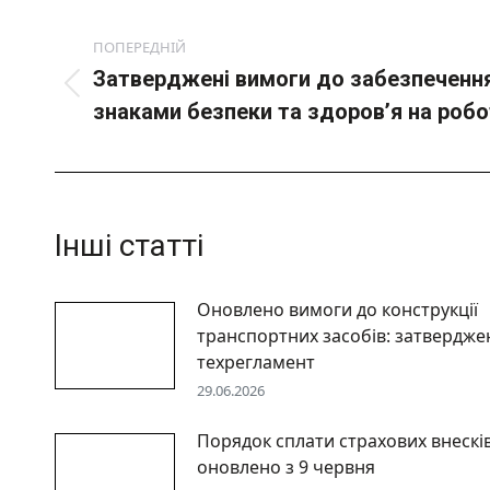
Post
navigation
ПОПЕРЕДНІЙ
Затверджені вимоги до забезпеченн
Попередній
знаками безпеки та здоров’я на робо
пост:
Інші статті
Оновлено вимоги до конструкції
транспортних засобів: затвердже
техрегламент
29.06.2026
Порядок сплати страхових внескі
оновлено з 9 червня