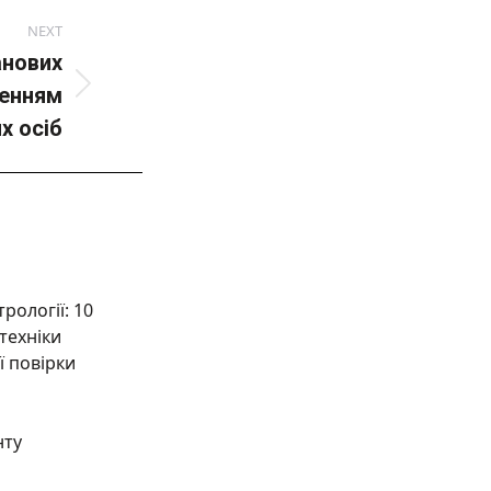
NEXT
анових
ненням
х осіб
рології: 10
техніки
ї повірки
нту