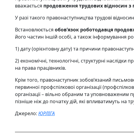
вважається
продовження трудових відносин
з
У разі такого правонаступництва трудові віднос
Встановлюється
обов’язок роботодавця
продов
його частин іншій особі, а також інформування ро
1) дату (орієнтовну дату) та причини правонаступ
2) економічні, технологічні, структурні наслідки 
на права працівників.
Крім того, правонаступник зобов’язаний письмов
первинної профспілкової організації (профспілков
організації – вільно обраним та уповноваженим 
пізніше ніж до початку дій, які впливатимуть на тр
Джерело:
ЮРЛІГА