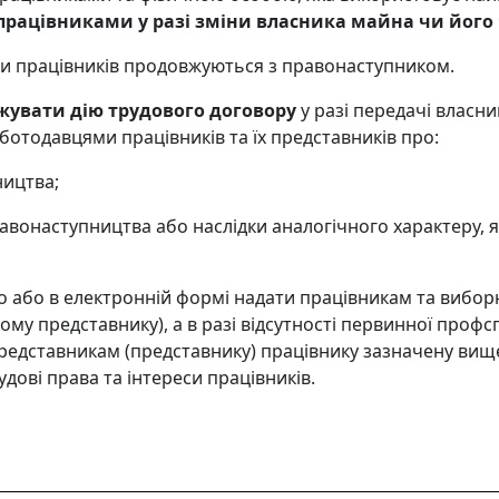
 працівниками у разі зміни власника майна чи його
ини працівників продовжуються з правонаступником.
жувати дію трудового договору
у разі передачі власни
ботодавцями працівників та їх представників про:
ництва;
правонаступництва або наслідки аналогічного характеру, 
о або в електронній формі надати працівникам та вибор
ому представнику), а в разі відсутності первинної профс
представникам (представнику) працівнику зазначену вищ
удові права та інтереси працівників.