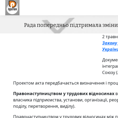
Рада попередньо підтримала зміни
2 трав
Закону
Україн
Докумен
інтегра
Союзу (
Проектом акта передбачається визначення і проц
Правонаступництвом у трудових відносинах
в
власника підприємства, установи, організації, реор
поділу, перетворення, виділу).
Правонаступництвом у трудових відносинах між п