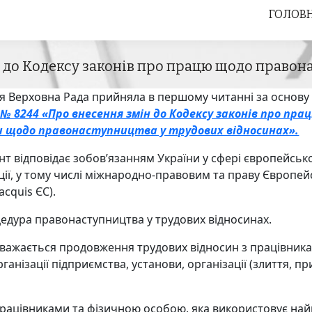
ГОЛОВ
ГОЛОВ
 до Кодексу законів про працю щодо правон
ня Верховна Рада прийняла в першому читанні за основу
 № 8244 «Про внесення змін до Кодексу законів про пра
и щодо правонаступництва у трудових відносинах».
т відповідає зобов’язанням України у сфері європейськ
ції, у тому числі міжнародно-правовим та праву Європе
acquis ЄС).
едура правонаступництва у трудових відносинах.
важається продовження трудових відносин з працівникам
ганізації підприємства, установи, організації (злиття, п
рацівниками та фізичною особою, яка використовує на