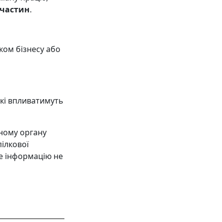
 частин
.
ком бізнесу або
які впливатимуть
ному органу
пілкової
е інформацію не