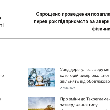
Спрощено проведення позапл
я
Next
перевірок підприємств за звер
ті
post:
фізични
Уряд дерегулює сферу мет
но
категорій вимірювальної 
звільнять від обов’язково
29.06.2026
в
Про зміни до Техрегламе
затвердження типу