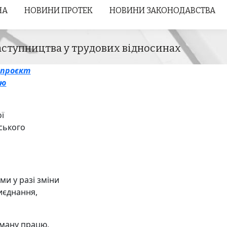
НА
НА
НОВИНИ ПРОТЕК
НОВИНИ ПРОТЕК
НОВИНИ ЗАКОНОДАВСТВА
НОВИНИ ЗАКОНОДАВСТВА
аступництва у трудових відносинах
проєкт
цю
ої
йського
и у разі зміни
риєднання,
йману працю,