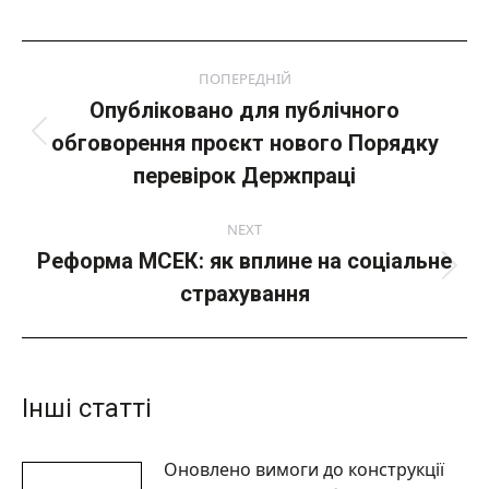
Post
ПОПЕРЕДНІЙ
navigation
Опубліковано для публічного
обговорення проєкт нового Порядку
Попередній
пост:
перевірок Держпраці
NEXT
Реформа МСЕК: як вплине на соціальне
Next
страхування
post:
Інші статті
Оновлено вимоги до конструкції