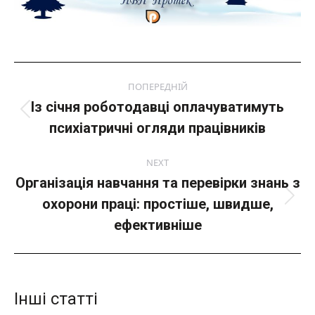
Post
ПОПЕРЕДНІЙ
navigation
Із січня роботодавці оплачуватимуть
Попередній
психіатричні огляди працівників
пост:
NEXT
Організація навчання та перевірки знань з
охорони праці: простіше, швидше,
Next
post:
ефективніше
Інші статті