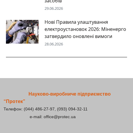
засобів
29.06.2026
Нові Правила улаштування
електроустановок 2026: Міненерго
затвердило оновлені вимоги
28.06.2026
Науково-виробниче підприємство
“Протек”
Телефон: (044) 486-27-97, (093) 094-32-11
e-mail: office@protec.ua