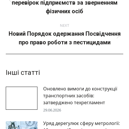
перевірок підприємств за зверненням
Попередній
пост:
фізичних осіб
NEXT
Новий Порядок одержання Посвідчення
Next
про право роботи з пестицидами
post:
Інші статті
Оновлено вимоги до конструкції
транспортних засобів:
затверджено техрегламент
29.06.2026
Уряд дерегулює сферу метрології: