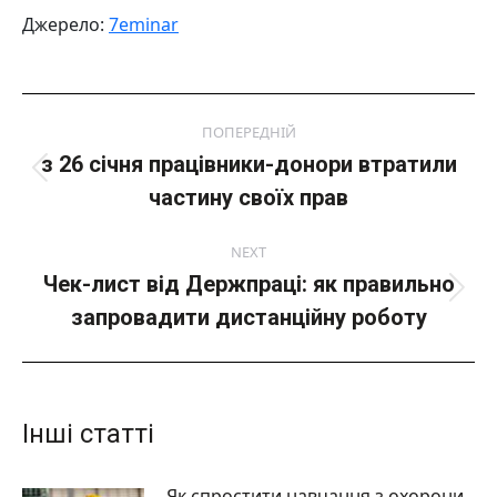
Джерело:
7eminar
Post
ПОПЕРЕДНІЙ
navigation
з 26 січня працівники-донори втратили
Попередній
частину своїх прав
пост:
NEXT
Чек-лист від Держпраці: як правильно
Next
запровадити дистанційну роботу
post:
Інші статті
Як спростити навчання з охорони