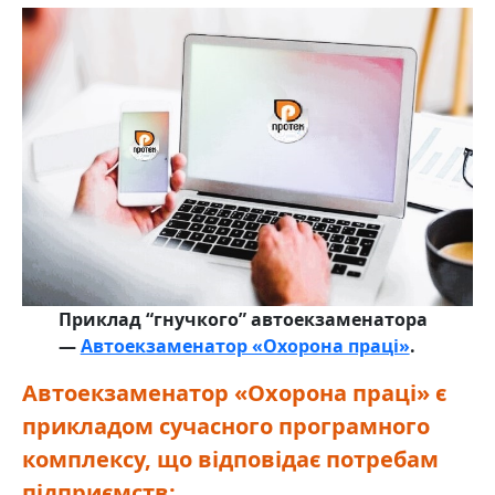
Приклад “гнучкого” автоекзаменатора
—
Автоекзаменатор «Охорона праці»
.
Автоекзаменатор «Охорона праці» є
прикладом сучасного програмного
комплексу, що відповідає потребам
підприємств: