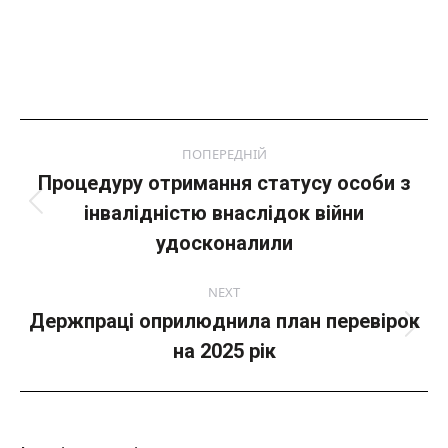
Post
ПОПЕРЕДНІЙ
navigation
Процедуру отримання статусу особи з
інвалідністю внаслідок війни
Попередній
пост:
удосконалили
NEXT
Держпраці оприлюднила план перевірок
Next
на 2025 рік
post: